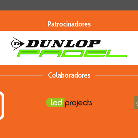
Patrocinadores
Colaboradores