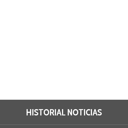
HISTORIAL NOTICIAS