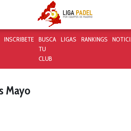
INSCRIBETE
BUSCA
LIGAS
RANKINGS
NOTIC
TU
CLUB
es Mayo