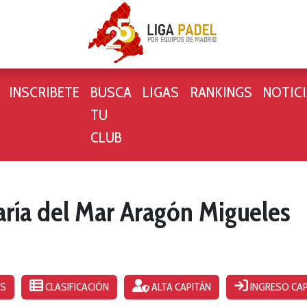
INSCRIBETE
BUSCA
LIGAS
RANKINGS
NOTIC
TU
CLUB
aría del Mar Aragón Migueles
OS
CLASIFICACIÓN
ALTA CAPITÁN
INGRESO CAP