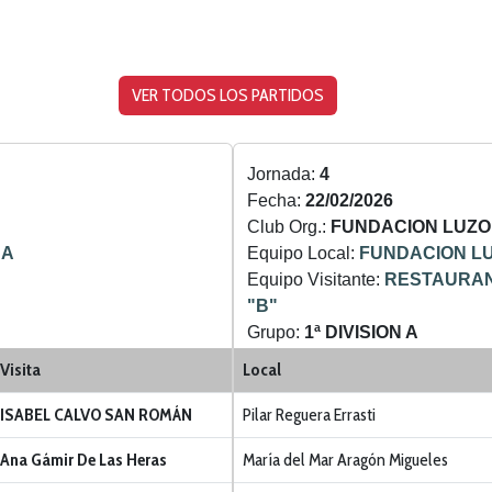
VER TODOS LOS PARTIDOS
Jornada:
4
Fecha:
22/02/2026
Club Org.:
FUNDACION LUZO
 A
Equipo Local:
FUNDACION L
Equipo Visitante:
RESTAURAN
"B"
Grupo:
1ª DIVISION A
Categoria:
LIGA ZONA NORTE
Visita
Local
ISABEL CALVO SAN ROMÁN
Pilar Reguera Errasti
Ana Gámir De Las Heras
María del Mar Aragón Migueles