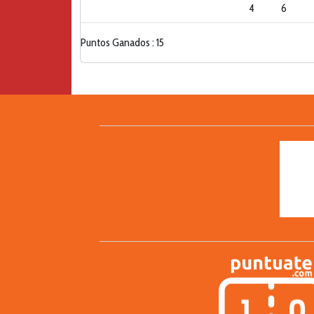
4
6
Puntos Ganados : 15