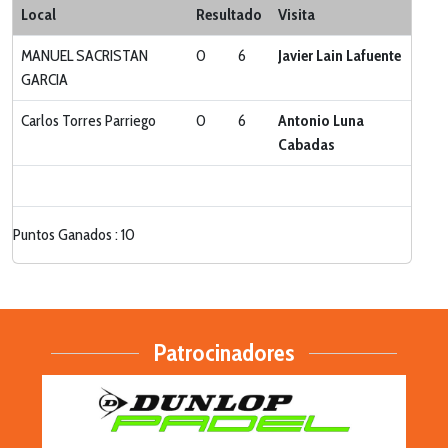
Categoria:
LIGA ZONA SUR
Local
Resultado
Visita
MANUEL SACRISTAN
0
6
Javier Lain Lafuente
GARCIA
Carlos Torres Parriego
0
6
Antonio Luna
Cabadas
Puntos Ganados : 10
Patrocinadores