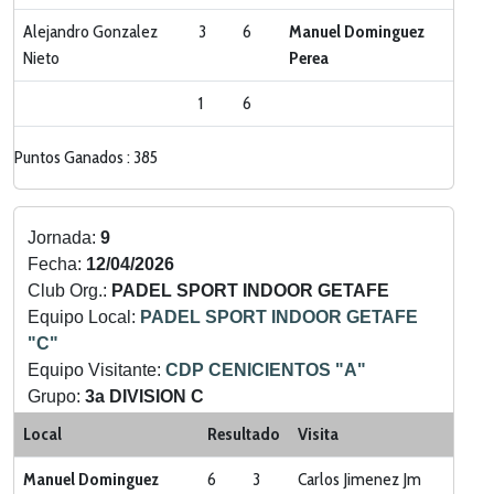
Alejandro Gonzalez
3
6
Manuel Dominguez
Nieto
Perea
1
6
Puntos Ganados : 385
Jornada:
9
Fecha:
12/04/2026
Club Org.:
PADEL SPORT INDOOR GETAFE
Equipo Local:
PADEL SPORT INDOOR GETAFE
"C"
Equipo Visitante:
CDP CENICIENTOS "A"
Grupo:
3a DIVISION C
Categoria:
LIGA ZONA SUR
Local
Resultado
Visita
Manuel Dominguez
6
3
Carlos Jimenez Jm