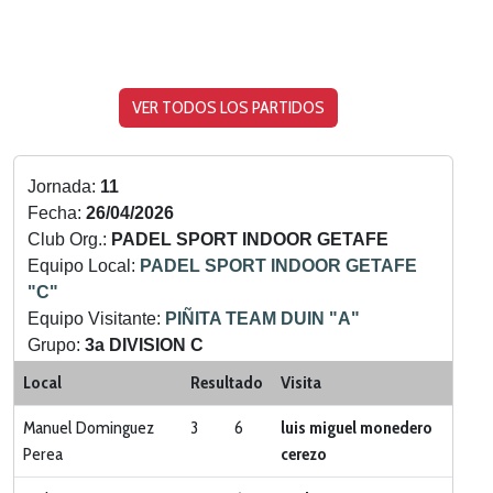
VER TODOS LOS PARTIDOS
Jornada:
11
Fecha:
26/04/2026
Club Org.:
PADEL SPORT INDOOR GETAFE
Equipo Local:
PADEL SPORT INDOOR GETAFE
"C"
Equipo Visitante:
PIÑITA TEAM DUIN "A"
Grupo:
3a DIVISION C
Categoria:
LIGA ZONA SUR
Local
Resultado
Visita
Manuel Dominguez
3
6
luis miguel monedero
Perea
cerezo