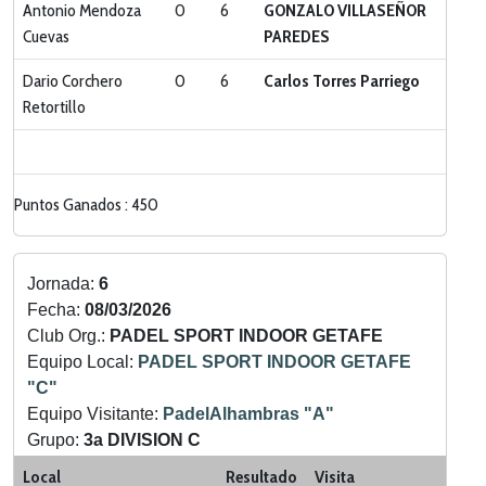
Antonio Mendoza
0
6
GONZALO VILLASEÑOR
Cuevas
PAREDES
Dario Corchero
0
6
Carlos Torres Parriego
Retortillo
Puntos Ganados : 450
Jornada:
6
Fecha:
08/03/2026
Club Org.:
PADEL SPORT INDOOR GETAFE
Equipo Local:
PADEL SPORT INDOOR GETAFE
"C"
Equipo Visitante:
PadelAlhambras "A"
Grupo:
3a DIVISION C
Categoria:
LIGA ZONA SUR
Local
Resultado
Visita