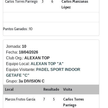
Carlos Torres Parriego
3
6
Carlos Manzanas
López
Puntos Ganados : 10
Jornada:
10
Fecha:
18/04/2026
Club Org.:
ALEXAN TOP
Equipo Local:
ALEXAN TOP "A"
Equipo Visitante:
PADEL SPORT INDOOR
GETAFE "C"
Grupo:
3a DIVISION C
Categoria:
LIGA ZONA SUR
Local
Resultado
Visita
Marcos Frutos Garcia
7
5
Carlos Torres
Parriego