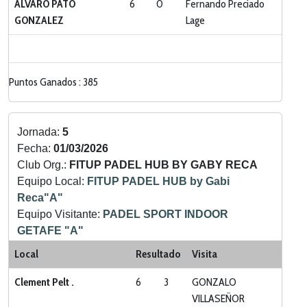
ALVARO PATO
6
0
Fernando Preciado
GONZALEZ
Lage
Puntos Ganados : 385
Jornada:
5
Fecha:
01/03/2026
Club Org.:
FITUP PADEL HUB BY GABY RECA
Equipo Local:
FITUP PADEL HUB by Gabi
Reca"A"
Equipo Visitante:
PADEL SPORT INDOOR
GETAFE "A"
Grupo:
DIVISION DE HONOR
Local
Resultado
Visita
Categoria:
LIGA ZONA NORTE Y SUR
Clement Pelt .
6
3
GONZALO
VILLASEÑOR