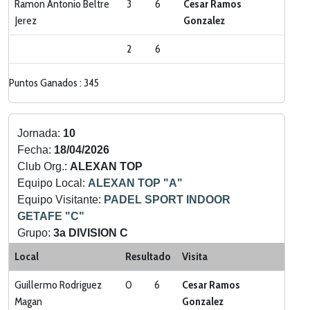
Ramon Antonio Beltre
3
6
Cesar Ramos
Jerez
Gonzalez
2
6
Puntos Ganados : 345
Jornada:
10
Fecha:
18/04/2026
Club Org.:
ALEXAN TOP
Equipo Local:
ALEXAN TOP "A"
Equipo Visitante:
PADEL SPORT INDOOR
GETAFE "C"
Grupo:
3a DIVISION C
Categoria:
LIGA ZONA SUR
Local
Resultado
Visita
Guillermo Rodriguez
0
6
Cesar Ramos
Magan
Gonzalez