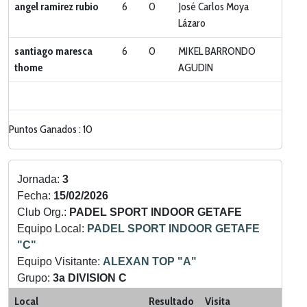
angel ramirez rubio
6
0
José Carlos Moya
Lázaro
santiago maresca
6
0
MIKEL BARRONDO
thome
AGUDIN
Puntos Ganados : 10
Jornada:
3
Fecha:
15/02/2026
Club Org.:
PADEL SPORT INDOOR GETAFE
Equipo Local:
PADEL SPORT INDOOR GETAFE
"C"
Equipo Visitante:
ALEXAN TOP "A"
Grupo:
3a DIVISION C
Categoria:
LIGA ZONA SUR
Local
Resultado
Visita