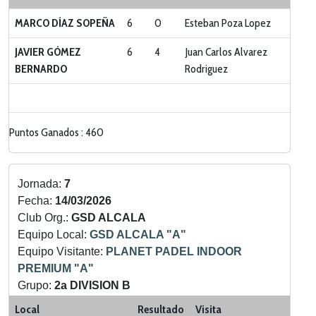
MARCO DÍAZ SOPEÑA
6
0
Esteban Poza Lopez
JAVIER GÓMEZ
6
4
Juan Carlos Alvarez
BERNARDO
Rodriguez
Puntos Ganados : 460
Jornada:
7
Fecha:
14/03/2026
Club Org.:
GSD ALCALA
Equipo Local:
GSD ALCALA "A"
Equipo Visitante:
PLANET PADEL INDOOR
PREMIUM "A"
Grupo:
2a DIVISION B
Categoria:
LIGA ZONA NORTE
Local
Resultado
Visita