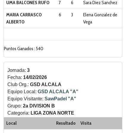
UMA BALCONES RUFO
7
6
Sara Diez Sanchez
MARIA CARRASCO
6
3
Elena Gonzalez de
ALBERTO
Vega
Puntos Ganados : 540
Jornada:
3
Fecha:
14/02/2026
Club Org.:
GSD ALCALA
Equipo Local:
GSD ALCALA "A"
Equipo Visitante:
SawPadel "A"
Grupo:
2a DIVISION B
Categoria:
LIGA ZONA NORTE
Local
Resultado
Visita