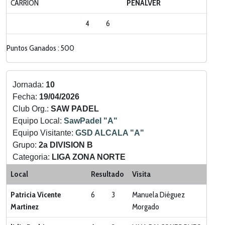
CARRION
PEÑALVER
4
6
Puntos Ganados : 500
Jornada:
10
Fecha:
19/04/2026
Club Org.:
SAW PADEL
Equipo Local:
SawPadel "A"
Equipo Visitante:
GSD ALCALA "A"
Grupo:
2a DIVISION B
Categoria:
LIGA ZONA NORTE
Local
Resultado
Visita
Patricia Vicente
6
3
Manuela Diéguez
Martinez
Morgado