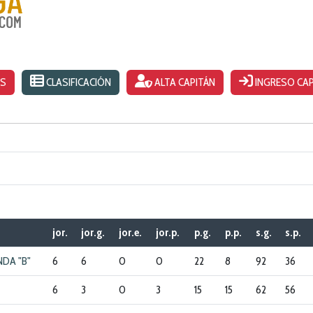
OS
CLASIFICACIÓN
ALTA CAPITÁN
INGRESO CAP
jor.
jor.g.
jor.e.
jor.p.
p.g.
p.p.
s.g.
s.p.
NDA "B"
6
6
0
0
22
8
92
36
6
3
0
3
15
15
62
56