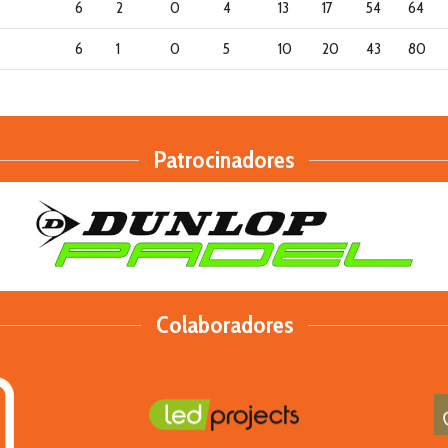
6
2
0
4
13
17
54
64
6
1
0
5
10
20
43
80
Patrocinadores
Colaboradores