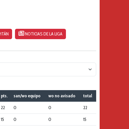
ITÁN
NOTICIAS DE LA LIGA
pts.
san/wo equipo
wo no avisado
total
22
0
0
22
15
0
0
15