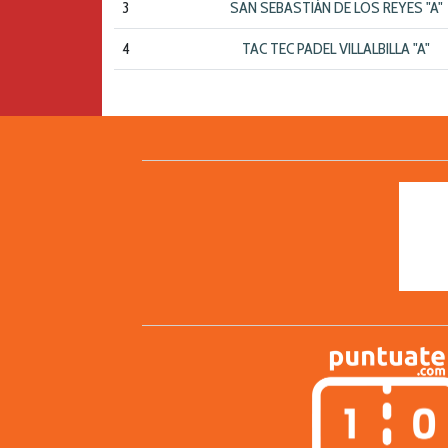
3
SAN SEBASTIÁN DE LOS REYES "A"
4
TAC TEC PADEL VILLALBILLA "A"