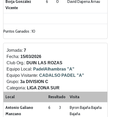
Borja González
6
0
David Dapena Arnau
Vicente
Puntos Ganados : 10
Jornada:
7
Fecha:
15/03/2026
Club Org.:
DUIN LAS ROZAS
Equipo Local:
PadelAlhambras "A"
Equipo Visitante:
CADALSO PADEL "A"
Grupo:
3a DIVISION C
Categoria:
LIGA ZONA SUR
Local
Resultado
Visita
Antonio Galiano
6
3
Byron Bajaña Bajaña
Manzano
Bajaña