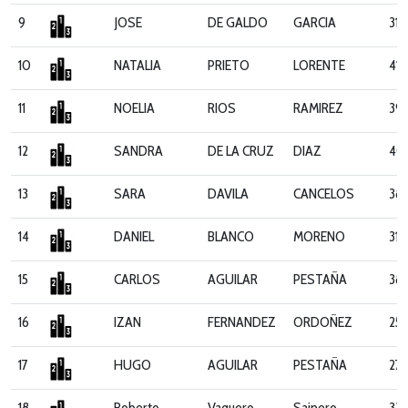
9
JOSE
DE GALDO
GARCIA
312
10
NATALIA
PRIETO
LORENTE
418
11
NOELIA
RIOS
RAMIREZ
39
12
SANDRA
DE LA CRUZ
DIAZ
40
13
SARA
DAVILA
CANCELOS
38
14
DANIEL
BLANCO
MORENO
318
15
CARLOS
AGUILAR
PESTAÑA
38
16
IZAN
FERNANDEZ
ORDOÑEZ
25
17
HUGO
AGUILAR
PESTAÑA
27
18
Roberto
Vaquero
Sainero
331