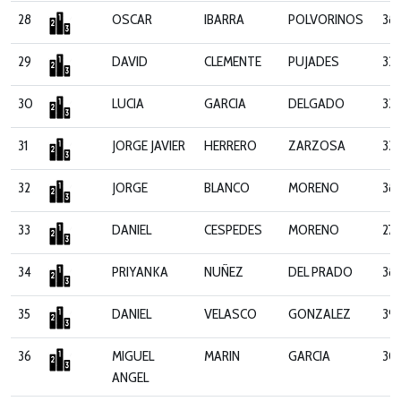
28
OSCAR
IBARRA
POLVORINOS
38
29
DAVID
CLEMENTE
PUJADES
321
30
LUCIA
GARCIA
DELGADO
33
31
JORGE JAVIER
HERRERO
ZARZOSA
33
32
JORGE
BLANCO
MORENO
38
33
DANIEL
CESPEDES
MORENO
271
34
PRIYANKA
NUÑEZ
DEL PRADO
38
35
DANIEL
VELASCO
GONZALEZ
39
36
MIGUEL
MARIN
GARCIA
30
ANGEL