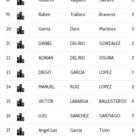
19
Ruben
Trallero
Braceros
31
20
Gema
Duro
Martinez
30
21
DANIEL
DEL RIO
GONZALEZ
25
22
ADRIAN
DEL RIO
OSUNA
25
23
DIEGO
GARCIA
LOPEZ
39
24
MANUEL
RUIZ
LOPEZ
252
25
VICTOR
LABARGA
BALLESTEROS
40
26
LUIS
SANCHEZ
SANTIAGO
39
27
Angel Luis
Garcia
Tizón
38