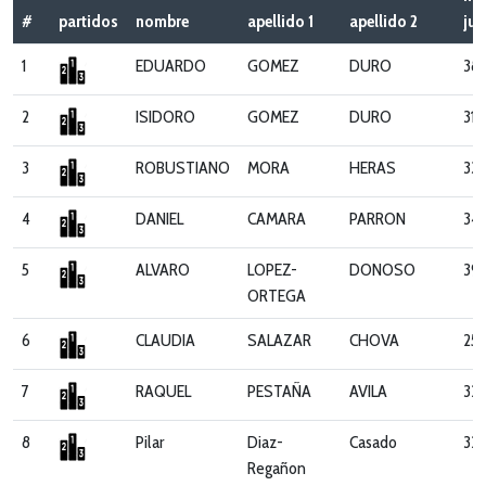
#
partidos
nombre
apellido 1
apellido 2
ju
1
EDUARDO
GOMEZ
DURO
383
2
ISIDORO
GOMEZ
DURO
318
3
ROBUSTIANO
MORA
HERAS
331
4
DANIEL
CAMARA
PARRON
34
5
ALVARO
LOPEZ-
DONOSO
39
ORTEGA
6
CLAUDIA
SALAZAR
CHOVA
253
7
RAQUEL
PESTAÑA
AVILA
321
8
Pilar
Diaz-
Casado
32
Regañon