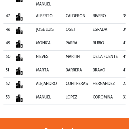
MANUEL
47
ALBERTO
CALDERON
RIVERO
39
48
JOSE LUIS
OSET
ESPADA
39
49
MONICA
PARRA
RUBIO
412
50
NIEVES
MARTIN
DE LA FUENTE
412
51
MARTA
BARRERA
BRAVO
414
52
ALEJANDRO
CONTRERAS
HERNANDEZ
271
53
MANUEL
LOPEZ
COROMINA
331